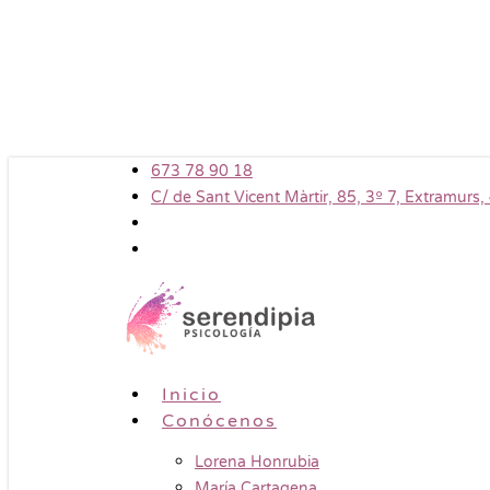
Skip
to
main
content
673 78 90 18
C/ de Sant Vicent Màrtir, 85, 3º 7, Extramurs
Menu
Inicio
Conócenos
Lorena Honrubia
María Cartagena