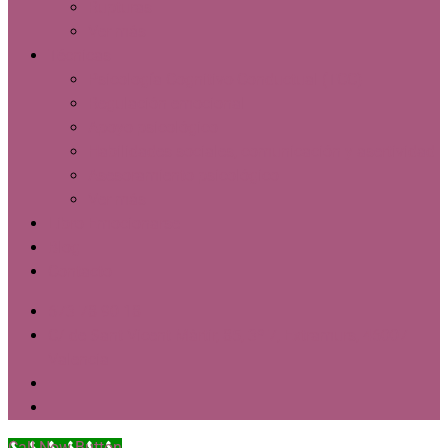
Rupturas
Ver más
Técnicas
Psicología Cognitivo-Conductual (TCC)
Regulación emocional
Apoyo psicológico
Habilidades sociales, comunicación y asertividad
Asesoramiento psicológico
Ver más
Libro Emocionarse
Blog
Contacto
673 78 90 18
C/ de Sant Vicent Màrtir, 85, 3º 7, Extramurs, 46007
Valencia
Call Now Button