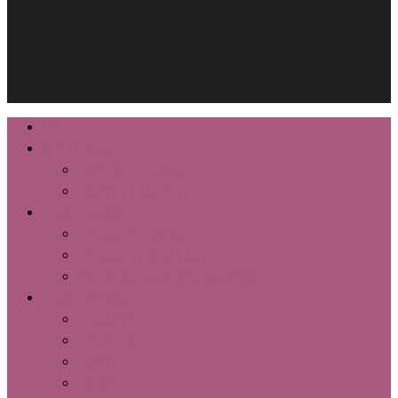
facebook
instagram
Close
Inicio
Menu
Conócenos
Lorena Honrubia
María Cartagena
Especialistas
Terapia de pareja
Terapia para adultos
Psicólogo para adolescentes
Tratamientos
Ansiedad
Depresión
Estrés
Miedo