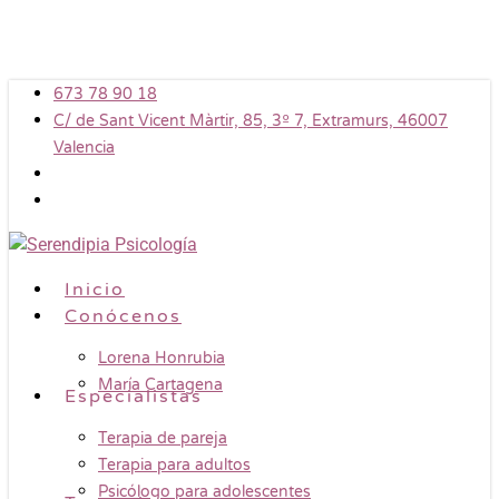
Skip
to
main
673 78 90 18
content
C/ de Sant Vicent Màrtir, 85, 3º 7, Extramurs, 46007
Valencia
Menu
Inicio
Conócenos
Lorena Honrubia
María Cartagena
Especialistas
Terapia de pareja
Terapia para adultos
Psicólogo para adolescentes