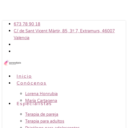
Skip
to
main
673 78 90 18
content
C/ de Sant Vicent Màrtir, 85, 3º 7, Extramurs, 46007
Valencia
Menu
Inicio
Conócenos
Lorena Honrubia
María Cartagena
Especialistas
Terapia de pareja
Terapia para adultos