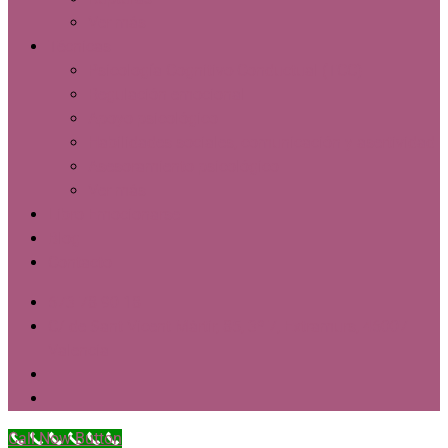
Ver más
Técnicas
Psicología Cognitivo-Conductual (TCC)
Regulación emocional
Apoyo psicológico
Habilidades sociales, comunicación y asertividad
Asesoramiento psicológico
Ver más
Libro Emocionarse
Blog
Contacto
673 78 90 18
C/ de Sant Vicent Màrtir, 85, 3º 7, Extramurs, 46007
Valencia
Call Now Button