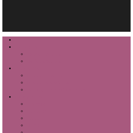
facebook
instagram
Close
Inicio
Menu
Conócenos
Lorena Honrubia
María Cartagena
Especialistas
Terapia de pareja
Terapia para adultos
Psicólogo para adolescentes
Tratamientos
Ansiedad
Depresión
Estrés
Miedo
Rupturas