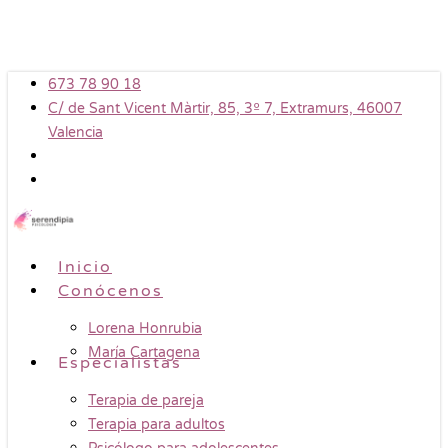
Skip
to
main
673 78 90 18
content
C/ de Sant Vicent Màrtir, 85, 3º 7, Extramurs, 46007
Valencia
Menu
Inicio
Conócenos
Lorena Honrubia
María Cartagena
Especialistas
Terapia de pareja
Terapia para adultos