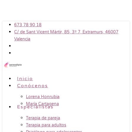
Skip
to
main
673 78 90 18
content
C/ de Sant Vicent Màrtir, 85, 3º 7, Extramurs, 46007
Valencia
Menu
Inicio
Conócenos
Lorena Honrubia
María Cartagena
Especialistas
Terapia de pareja
Terapia para adultos