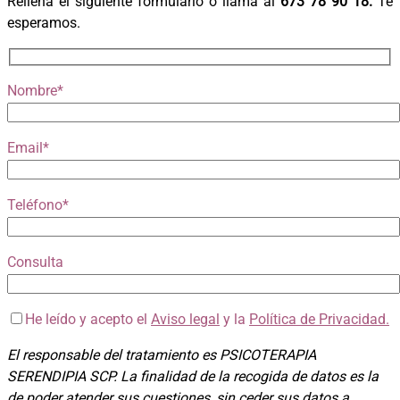
Rellena el siguiente formulario o llama al
673 78 90 18.
Te
esperamos.
Nombre*
Email*
Teléfono*
Consulta
He leído y acepto el
Aviso legal
y la
Política de Privacidad.
El responsable del tratamiento es PSICOTERAPIA
SERENDIPIA SCP. La finalidad de la recogida de datos es la
de poder atender sus cuestiones, sin ceder sus datos a