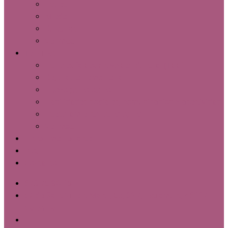
Estrés
Miedo
Rupturas
Ver más
Técnicas
Psicología Cognitivo-Conductual (TCC)
Regulación emocional
Apoyo psicológico
Habilidades sociales, comunicación y asertividad
Asesoramiento psicológico
Ver más
Libro Emocionarse
Blog
Contacto
673 78 90 18
C/ de Sant Vicent Màrtir, 85, 3º 7, Extramurs, 46007
Valencia