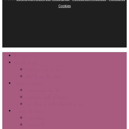
Cookies
facebook
instagram
Close
Inicio
Menu
Conócenos
Lorena Honrubia
María Cartagena
Especialistas
Terapia de pareja
Terapia para adultos
Psicólogo para adolescentes
Tratamientos
Ansiedad
Depresión