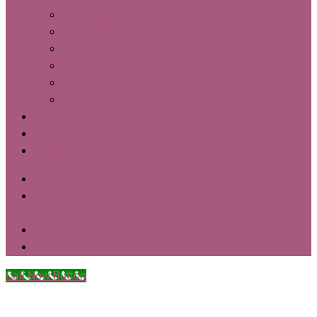
Psicología Cognitivo-Conductual (TCC)
Regulación emocional
Apoyo psicológico
Habilidades sociales, comunicación y asertividad
Asesoramiento psicológico
Ver más
Libro Emocionarse
Blog
Contacto
673 78 90 18
C/ de Sant Vicent Màrtir, 85, 3º 7, Extramurs, 46007
Valencia
Call Now Button