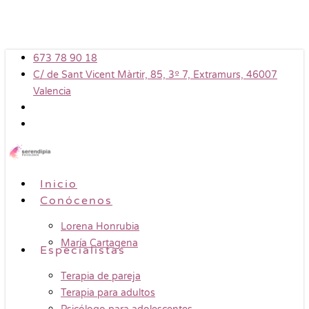
Skip
to
main
673 78 90 18
content
C/ de Sant Vicent Màrtir, 85, 3º 7, Extramurs, 46007
Valencia
Menu
Inicio
Conócenos
Lorena Honrubia
María Cartagena
Especialistas
Terapia de pareja
Terapia para adultos