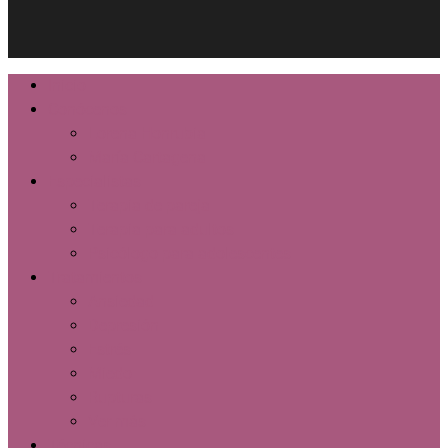
Close
Inicio
Menu
Conócenos
Lorena Honrubia
María Cartagena
Especialistas
Terapia de pareja
Terapia para adultos
Psicólogo para adolescentes
Tratamientos
Ansiedad
Depresión
Estrés
Miedo
Rupturas
Ver más
Técnicas