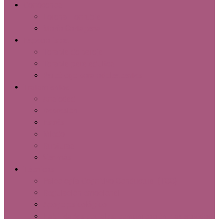
Menu
Conócenos
Lorena Honrubia
María Cartagena
Especialistas
Terapia de pareja
Terapia para adultos
Psicólogo para adolescentes
Tratamientos
Ansiedad
Depresión
Estrés
Miedo
Rupturas
Ver más
Técnicas
Psicología Cognitivo-Conductual (TCC)
Regulación emocional
Apoyo psicológico
Habilidades sociales, comunicación y asertividad