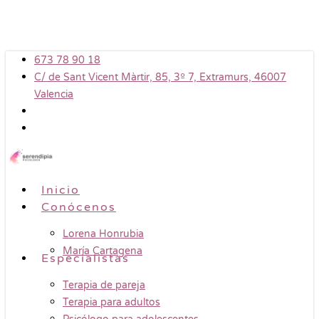
Skip
to
main
673 78 90 18
content
C/ de Sant Vicent Màrtir, 85, 3º 7, Extramurs, 46007
Valencia
Menu
Inicio
Conócenos
Lorena Honrubia
María Cartagena
Especialistas
Terapia de pareja
Terapia para adultos